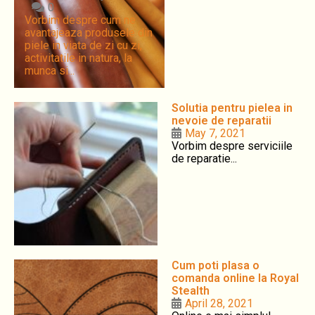
0
Vorbim despre cum ne
avantajeaza produsele din
piele in viata de zi cu zi,
activitatile in natura, la
munca si...
Solutia pentru pielea in
nevoie de reparatii
May 7, 2021
Vorbim despre serviciile
de reparatie...
Cum poti plasa o
comanda online la Royal
Stealth
April 28, 2021