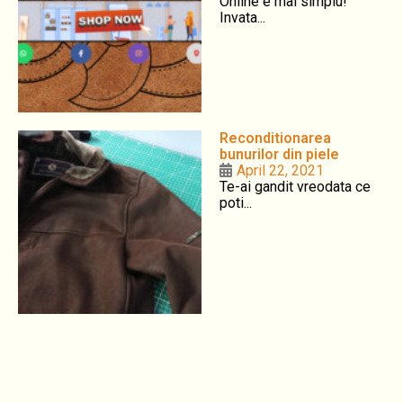
Online e mai simplu!
Invata...
Reconditionarea
bunurilor din piele
April 22, 2021
Te-ai gandit vreodata ce
poti...