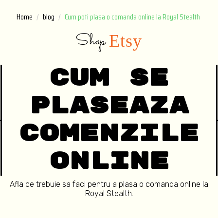
Home
blog
Cum poti plasa o comanda online la Royal Stealth
Shop
E
t
s
y
cum se
plaseaza
comenzile
online
Afla ce trebuie sa faci pentru a plasa o comanda online la
Royal Stealth.